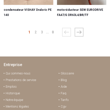
condensateur VISHAY Draloric PE
motoréducteur SEW EURODRIVE
140
FA47/G DR63L4/BR/TF
1
2
3
...
8
Entreprise
Qui sommes-nous
Glossaire
Prestations de service
Blog
Emplois
Aide
Historique
Faq
Notre équipe
Tarifs
Mentions légales
Cgv