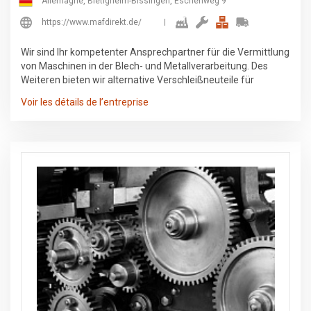
Allemagne, Bietigheim-Bissingen, Eschenweg 9
https://www.mafdirekt.de/
Wir sind Ihr kompetenter Ansprechpartner für die Vermittlung
von Maschinen in der Blech- und Metallverarbeitung. Des
Weiteren bieten wir alternative Verschleißneuteile für
Laserschneidanlagen und gebrauchte Ersatzteile für
Voir les détails de l’entreprise
Laserschneidanlagen, Stanzmaschinen und
Stanz-/Laserkombi-Maschinen der Marke Trumpf®. Ebenso
bieten wir Maschinenabbau, Umsetzungen, Verladung,
Aufbau und Inbetriebnahme an.