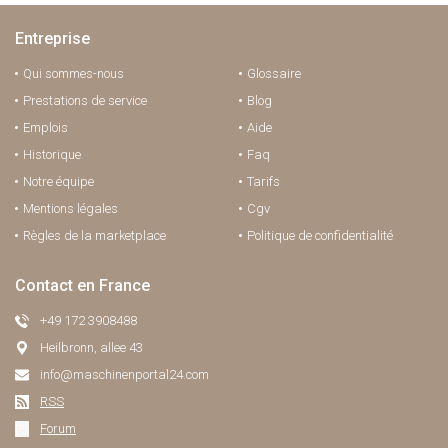
Entreprise
Qui sommes-nous
Glossaire
Prestations de service
Blog
Emplois
Aide
Historique
Faq
Notre équipe
Tarifs
Mentions légales
Cgv
Règles de la marketplace
Politique de confidentialité
Contact en France
+49 172 3908488
Heilbronn, allee 43
info@maschinenportal24.сom
RSS
Forum