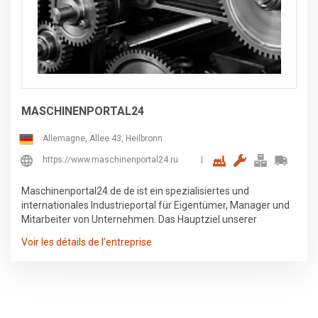
MASCHINENPORTAL24
Allemagne, Allee 43, Heilbronn
https://www.maschinenportal24.ru
Maschinenportal24.de de ist ein spezialisiertes und
internationales Industrieportal für Eigentümer, Manager und
Mitarbeiter von Unternehmen. Das Hauptziel unserer
Plattform ist es, Menschen, die daran interessiert sind, z. B.
Voir les détails de l’entreprise
verschiedene Maschinen zu kaufen, zu verkaufen oder zu
mieten, an einen Ort zusammenzubringen. Unsere drei
Kataloge umfassen die Bereiche Industrieanzeigen,
Auktionen und ein Branchenbuch. Dort finden Sie alle Arten
von Maschinen und Gütern, sowie die Dienstleistungen.