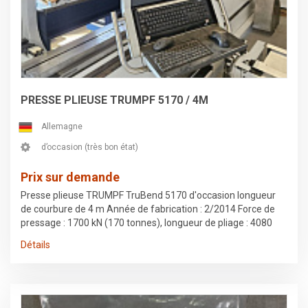
PRESSE PLIEUSE TRUMPF 5170 / 4M
Allemagne
d’occasion (très bon état)
Prix sur demande
Presse plieuse TRUMPF TruBend 5170 d'occasion longueur
de courbure de 4 m Année de fabrication : 2/2014 Force de
pressage : 1700 kN (170 tonnes), longueur de pliage : 4080
mm Temps de fonctionnement de la machine : 35 t h, temps
Détails
de fonctionnement hydraulique : 25 t h. Contrôleur : TASC
6000 configuration 1 dispositif de flexion actif, 2 supports de
soutien butée arrière à 4 axes couronnement à commande
numérique serrage hydraulique supérieur de l'outil serrage
hydraulique inférieur de l'outil Axe I BendGuard Dernière