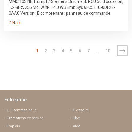
MMC 103 NE Trumpf / Siemens Sinumerik PCU 50 d'occasion,
1,2 GHz, 256 Mo, WinNT 4.0 WS Emb Sys 6FC5210-0DF22-
0AA0 Version : E comprenant : panneau de commande
Sinumerik avant Écran TFT de 12,1 pouces, largeur de 19
Détails
pouces Mise en page FA Trumpf 6FC5203-0AF52-0AA0
Sinumerik 840D MCP 19", CLÉ, MPI, Mise en page Laser FA.
Trumpf 6FC5203-0AF52-1AA0 Disque dur : 6DC6247-0AF08-
0AA1 Avant son démontage, il était installé sur un système
de découpe laser Trumpf TruMatic 5040, 5 kW, fabriqué en
1
2
3
4
5
6
7
...
10
2007.
Entreprise
Qui sommes-nous
Glossaire
Prestations de service
Blog
Emplois
Aide