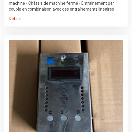
machine • Châssis de machine fermé • Entraînement par
couple en combinaison avec des entraînements linéaires
directs • Guidage en faisceau fermé par câble à fibre optique
Détails
(FOC) • Unité de refroidissement de la machine (eau-air) •
Armoires de commande intégrées avec éclairage intérieur •
Changeur de palettes automatique dans le sens longitudinal •
Large bande transporteuse longitudinale • Alimentation
électrique du TruDisk via la machine • Éclairage de l'espace de
travail • Positionner la diode laser • Dispositif de pulvérisation
• PierceLine • FocusLine • NitroLine • PlasmaLine • Nettoyage
automatique des buses TRUMPF Laser • Laser à semi-
conducteurs TruDisk 3001 avec une sortie LLK • Câble à fibres
optiques conforme à la configuration standard • Unité de
refroidissement laser (eau-air) • Excitation par diodes de
pompage • Contrôle de la puissance laser • Fonction de carnet
de bord laser Tête de coupe • Unité de coupe universelle avec
système de lentilles entièrement adaptatif • Verre de
protection contre la contamination des lentilles • Vérification
de l'état du verre de protection • ControlLine : Contrôle de la
hauteur et détection du bord extérieur de la tôle pilotage •
Unité de commande SINUMERIK 840D SL • Écran tactile
couleur de 17 pouces • Programmation d'atelier simple •