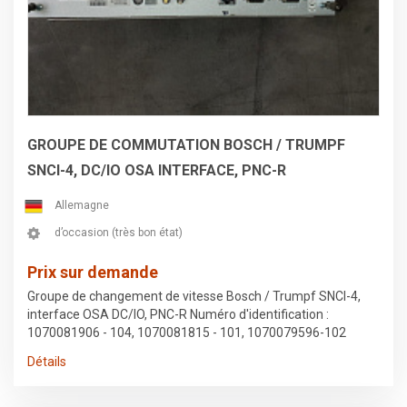
GROUPE DE COMMUTATION BOSCH / TRUMPF
SNCI-4, DC/IO OSA INTERFACE, PNC-R
Allemagne
d’occasion (très bon état)
Prix sur demande
Groupe de changement de vitesse Bosch / Trumpf SNCI-4,
interface OSA DC/IO, PNC-R Numéro d'identification :
1070081906 - 104, 1070081815 - 101, 1070079596-102
Numéro Trumpf : 0349702, 0340882 Retiré d'une machine à
Détails
emboutir Trumpf 2020R Sous réserve d'erreurs dans les
données et de vente préalable.