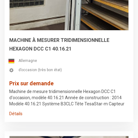
MACHINE À MESURER TRIDIMENSIONNELLE
HEXAGON DCC C1 40.16.21
Allemagne
d’occasion (très bon état)
Prix sur demande
Machine de mesure tridimensionnelle Hexagon DCC C1
d'occasion, modèle 40.16.21 Année de construction : 2014
Modèle 40.16.21 Système B3CLC Tête TesaStar-m Capteur
TP20 Détails techniques : Déplacement sur l'axe X : 4 000 mm
Détails
Déplacement sur l'axe Y : 1 600 mm Distance de
déplacement sur l'axe Z : 2 100 mm Équipement:
Documentation/manuel, plaque signalétique disponible
L'appareil a été sécurisé pour le transport et démonté