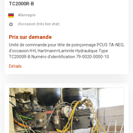
TC2000R-B
Allemagne
d’occasion (très bon état)
Prix sur demande
Unité de commande pour tête de poinçonnage PCU3-TA-NEO,
d'occasion H+L Hartmann+Lammle Hydraulique Type
TC2000R-B Numéro d'identification 79-0020-0000-10
Numéro Trumpf : 0345503, 2517965 Retiré d'une machine à
Détails
emboutir Trumpf 2020R Sous réserve d'erreurs dans les
données et de vente préalable.