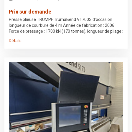
Prix sur demande
Presse plieuse TRUMPF TrumaBend V1700S d'occasion
longueur de courbure de 4 m Année de fabrication : 2006
Force de pressage : 1700 kN (170 tonnes), longueur de pliage :
4080 mm Temps de fonctionnement de la machine : 77 t h,
Détails
temps de fonctionnement hydraulique : 48 t h. Nouveau IPC
(KEBA 5) configuration 1 dispositif de flexion actif, 2 supports
de soutien butée arrière à 4 axes couronnement à
commande numérique serrage hydraulique supérieur de
l'outil serrage hydraulique inférieur de l'outil Axe I BendGuard
Dernière vérification et mesure effectuées par Trumpf en juin
2026