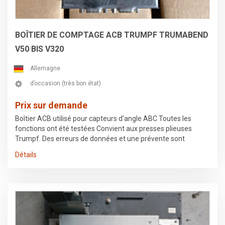
Programme d'ateliers élargi • Réapprovisionnement rapide •
Données technologiques intégrées • Arrêt automatique •
Ligne rapide • AdjustLine • Téléservice par transmission de
données Internet • Interface USB • Sécurité du port réseau
BOÎTIER DE COMPTAGE ACB TRUMPF TRUMABEND
RJ-45 • Marquage CE • Barrières lumineuses • Système
V50 BIS V320
d'extraction multichambre • Système d'aspiration de
poussière compact intégré • Système d'alarme incendie dans
Allemagne
l'extracteur de poussière compact • Enceinte de la machine,
hublot certifié, porte à droite • Toit ouvrant électrique
d’occasion (très bon état)
Prix sur demande
Boîtier ACB utilisé pour capteurs d'angle ABC Toutes les
fonctions ont été testées Convient aux presses plieuses
Trumpf. Des erreurs de données et une prévente sont
possibles.
Détails