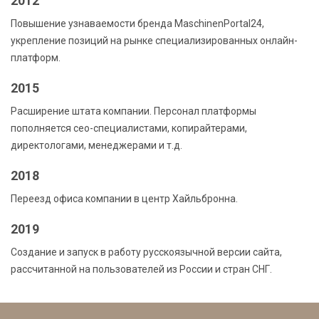
2012
Повышение узнаваемости бренда MaschinenPortal24,
укрепление позиций на рынке специализированных онлайн-
платформ.
2015
Расширение штата компании. Персонал платформы
пополняется сео-специалистами, копирайтерами,
директологами, менеджерами и т.д.
2018
Переезд офиса компании в центр Хайльбронна.
2019
Создание и запуск в работу русскоязычной версии сайта,
рассчитанной на пользователей из России и стран СНГ.