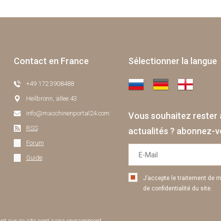
Contact en France
Sélectionner la langue
+49 172 3908488
Heilbronn, allee 43
info@maschinenportal24.сom
Vous souhaitez rester 
RSS
actualités ? abonnez-vo
Forum
Guide
J’accepte le traitement de 
de confidentialité du site.
urant sur ce site sont sans engagement.