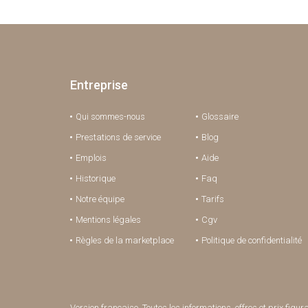
Entreprise
Qui sommes-nous
Glossaire
Prestations de service
Blog
Emplois
Aide
Historique
Faq
Notre équipe
Tarifs
Mentions légales
Cgv
Règles de la marketplace
Politique de confidentialité
Version française. Toutes les informations, offres et prix fig