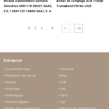
Module d'alimentation Siemens
Boîtier de comptage ACB Trumpf
Simodrive 6SN1118-0DH21-0AA0,
TrumaBend V50 bis v320
V.E, + 6SN1123-1AB00-0AA1, V. A
1
2
3
...
8
Entreprise
Qui sommes-nous
Glossaire
Prestations de service
Blog
Emplois
Aide
Historique
Faq
Notre équipe
Tarifs
Mentions légales
Cgv
Règles de la marketplace
Politique de confidentialité