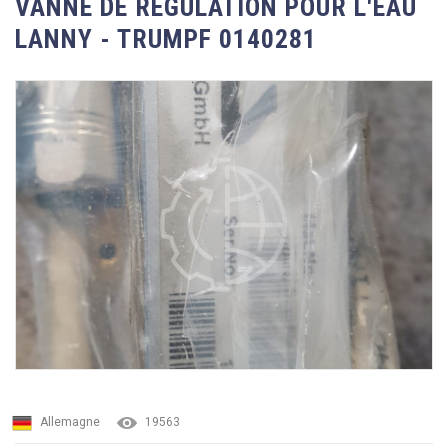
VANNE DE RÉGULATION POUR L'EAU
LANNY - TRUMPF 0140281
Allemagne
19563